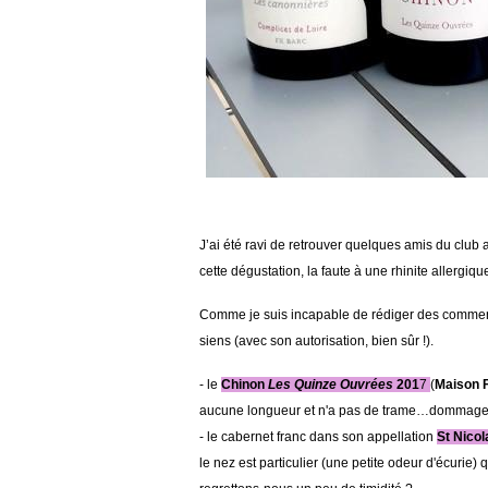
J’ai été ravi de retrouver quelques amis du club 
cette dégustation, la faute à une rhinite allergi
Comme je suis incapable de rédiger des comment
siens (avec son autorisation, bien sûr !).
- le
Chinon
Les Quinze Ouvrées
201
7
(
Maison 
aucune longueur et n'a pas de trame…dommage, 
- le cabernet franc dans son appellation
St Nico
le nez est particulier (une petite odeur d'écurie