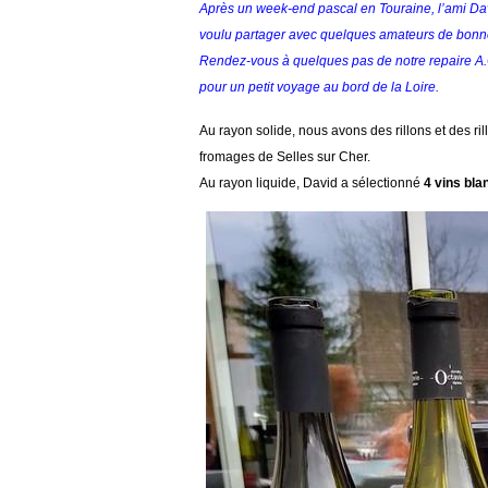
Après un week-end pascal en Touraine, l’ami David
voulu partager avec quelques amateurs de bonn
Rendez-vous à quelques pas de notre repaire A.O.
pour un petit voyage au bord de la Loire.
Au rayon solide, nous avons des rillons et des ril
fromages de Selles sur Cher.
Au rayon liquide, David a sélectionné
4 vins bla