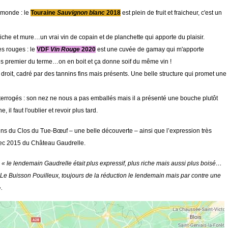
 monde : le
Touraine
Sauvignon blanc
2018
est plein de fruit et fraicheur, c'est un
riche et mure…un vrai vin de copain et de planchette qui apporte du plaisir.
s rouges : le
VDF
Vin Rouge
2020
est une cuvée de gamay qui m'apporte
ens premier du terme…on en boit et ça donne soif du même vin !
s droit, cadré par des tannins fins mais présents. Une belle structure qui promet une
terrogés : son nez ne nous a pas emballés mais il a présenté une bouche plutôt
, il faut l'oublier et revoir plus tard.
vins du Clos du Tue-Bœuf – une belle découverte – ainsi que l’expression très
Sec 2015 du Château Gaudrelle.
:
« le lendemain Gaudrelle était plus expressif, plus riche mais aussi plus boisé…
e Buisson Pouilleux, toujours de la réduction le lendemain mais par contre une
.