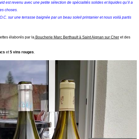
 est revenu avec une petite sélection de spécialités solides et liquides qu’il a
es choses.
C. sur une terrasse baignée par un beau soleil printanier et nous voilà partis
lettes élaborés par la
Boucherie Marc Berthault à Saint Aignan sur Cher
et des
ncs
et
5 vins rouges
.