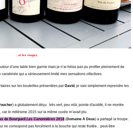
…et les rouges.
autour d’une table bien garnie mais je n’ai hélas pas pu profiter pleinement de
que carabinée qui a sérieusement limité mes sensations olfactives.
aires sur les bouteilles présentées par
David
, je vais simplement reprendre les
Foucher
) a globalement déçu : très vert, peu mûr, pointe d'acidité, il ne montre
car le millésime 2015 sur la même cuvée m’avait plu.
las de Bourgueil
Les Canonnières
2018
(
Domaine A Deux
) a partagé la troupe :
) qui ne correspond pas forcément à la bouche qui reste fruitée…peut-être