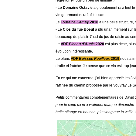
regrettons-nous un peu de timidité ?
- Le
Domaine Octavie
a globalement ravi tout le
vin gourmand et rafraîchissant.
Le
Touraine
Gamay
2018
a une belle structure, 
- Le
Clos du Tue Boeuf
a plu unanimement sur le
beaucoup de plaisir. C'est du jus de raisin au s
Le
VDF
Pineau d'Aunis
2020
est plus riche, plu
évolution intéressante.
Le blanc
VDF
Buisson Pouilleux
2019
nous a in
droite et fraîche. Je pense que ce vin est trop jeune
En ce qui me concerne, j’ai bien apprécié les 3 
raffinée du chenin proposée par le Vouvray Le 
Petits commentaires complémentaires de David 
pour le coup ca m a vraiment marqué dimanche. L
belle allonge en bouche, plus long que la veille »