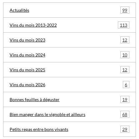
99
Actualités
113
Vins du mois 2013-2022
12
Vins du mois 2023
10
Vins du mois 2024
12
Vins du mois 2025
6
Vins du mois 2026
19
Bonnes feuilles à déguster
68
Bien manger dans le vignoble et ailleurs
29
Petits repas entre bons vivants