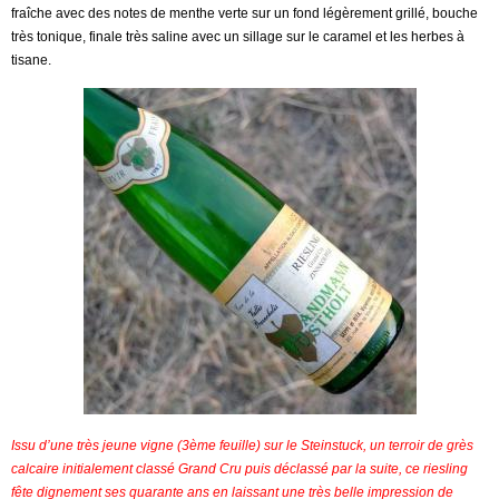
fraîche avec des notes de menthe verte sur un fond légèrement grillé, bouche
très tonique, finale très saline avec un sillage sur le caramel et les herbes à
tisane.
Issu d’une très jeune vigne (3ème feuille) sur le Steinstuck, un terroir de grès
calcaire initialement classé Grand Cru puis déclassé par la suite, ce riesling
fête dignement ses quarante ans en laissant une très belle impression de