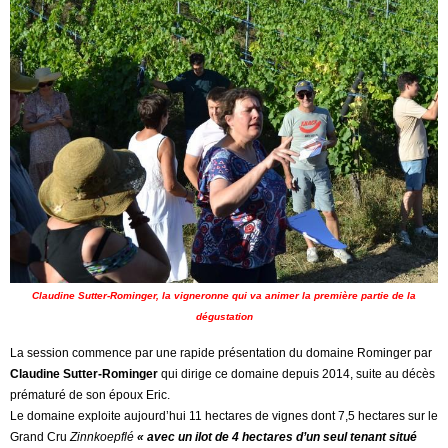
Claudine Sutter-Rominger, la vigneronne qui va animer la première partie de la
dégustation
La session commence par une rapide présentation du domaine Rominger par
Claudine Sutter-Rominger
qui dirige ce domaine depuis 2014, suite au décès
prématuré de son époux Eric.
Le domaine exploite aujourd’hui 11 hectares de vignes dont 7,5 hectares sur le
Grand Cru
Zinnkoepflé
« avec un ilot de 4 hectares d’un seul tenant situé