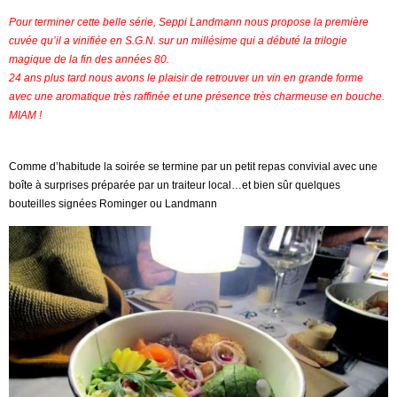
Pour terminer cette belle série, Seppi Landmann nous propose la première
cuvée qu’il a vinifiée en S.G.N. sur un millésime qui a débuté la trilogie
magique de la fin des années 80.
24 ans plus tard nous avons le plaisir de retrouver un vin en grande forme
avec une aromatique très raffinée et une présence très charmeuse en bouche.
MIAM !
Comme d’habitude la soirée se termine par un petit repas convivial avec une
boîte à surprises préparée par un traiteur local…et bien sûr quelques
bouteilles signées Rominger ou Landmann