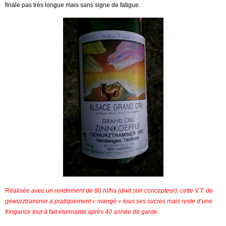
finale pas très longue mais sans signe de fatigue.
Réalisée avec un rendement de 80 hl/ha (dixit son concepteur), cette V.T. de
gewurztraminer a pratiquement « mangé » tous ses sucres mais reste d’une
fringance tout à fait étonnante après 40 année de garde.