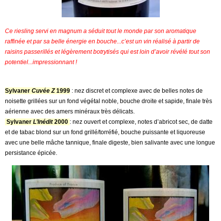
Ce riesling servi en magnum a séduit tout le monde par son aromatique
raffinée et par sa belle énergie en bouche...c’est un vin réalisé à partir de
raisins passerillés et légèrement botrytisés qui est loin d’avoir révélé tout son
potentiel...impressionnant !
Sylvaner
Cuvée Z
1999
: nez discret et complexe avec de belles notes de
noisette grillées sur un fond végétal noble, bouche droite et sapide, finale très
aérienne avec des amers minéraux très délicats.
Sylvaner
L’Inédit
2000
: nez ouvert et complexe, notes d’abricot sec, de datte
et de tabac blond sur un fond grillé/torréfié, bouche puissante et liquoreuse
avec une belle mâche tannique, finale digeste, bien salivante avec une longue
persistance épicée.