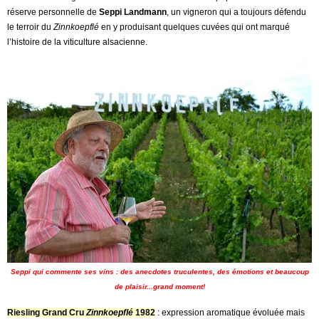
réserve personnelle de
Seppi Landmann
, un vigneron qui a toujours défendu
le terroir du
Zinnkoepflé
en y produisant quelques cuvées qui ont marqué
l’histoire de la viticulture alsacienne.
Seppi qui commente ses vins : des anecdotes truculentes, des émotions et beaucoup
de plaisir...grand moment!
Riesling Grand Cru
Zinnkoepflé
1982
: expression aromatique évoluée mais