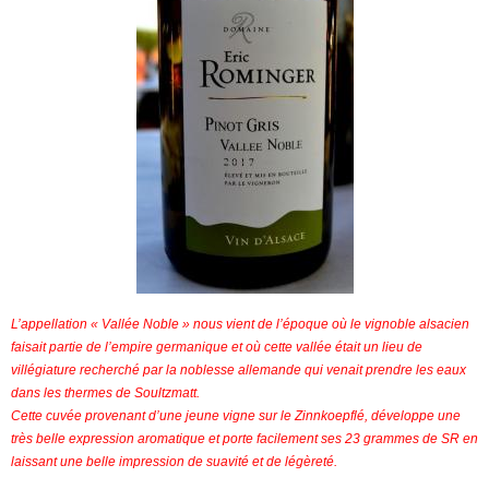
L’appellation « Vallée Noble » nous vient de l’époque où le vignoble alsacien
faisait partie de l’empire germanique et où cette vallée était un lieu de
villégiature recherché par la noblesse allemande qui venait prendre les eaux
dans les thermes de Soultzmatt.
Cette cuvée provenant d’une jeune vigne sur le Zinnkoepflé, développe une
très belle expression aromatique et porte facilement ses 23 grammes de SR en
laissant une belle impression de suavité et de légèreté.