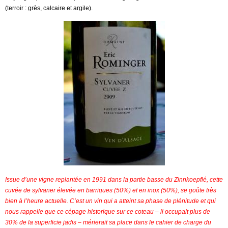
(terroir : grès, calcaire et argile).
Issue d’une vigne replantée en 1991 dans la partie basse du Zinnkoepflé, cette
cuvée de sylvaner élevée en barriques (50%) et en inox (50%), se goûte très
bien à l’heure actuelle. C’est un vin qui a atteint sa phase de plénitude et qui
nous rappelle que ce cépage historique sur ce coteau – il occupait plus de
30% de la superficie jadis – mérierait sa place dans le cahier de charge du