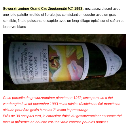
Gewurztraminer Grand Cru
Zinnkoepflé V.T.
1993
: nez assez discret avec
une jolie palette miellée et florale, jus consistant en couche avec un gras
sensible, finale puissante et sapide avec un long sillage épicé sur el safran et
le poivre blanc.
Cette parcelle de gewurztraminer plantée en 1973, cette parcelle a été
vendangée à la mi-novembre 1993 et les raisins récoltés ont été montés en
altitude pour être gelés à moins 7° avant le pressurage.
Près de 30 ans plus tard, le caractère épicé du gewurztraminer est exacerbé
mais la présence en bouche est une vraie caresse pour les papilles.