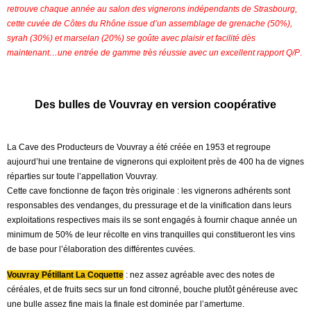
retrouve chaque année au salon des vignerons indépendants de Strasbourg,
cette cuvée de Côtes du Rhône issue d’un assemblage de grenache (50%),
syrah (30%) et marselan (20%) se goûte avec plaisir et facilité dès
maintenant…une entrée de gamme très réussie avec un excellent rapport Q/P
.
Des bulles de Vouvray en version coopérative
La Cave des Producteurs de Vouvray a été créée en 1953 et regroupe
aujourd’hui une trentaine de vignerons qui exploitent près de 400 ha de vignes
réparties sur toute l’appellation Vouvray.
Cette cave fonctionne de façon très originale : les vignerons adhérents sont
responsables des vendanges, du pressurage et de la vinification dans leurs
exploitations respectives mais ils se sont engagés à fournir chaque année un
minimum de 50% de leur récolte en vins tranquilles qui constitueront les vins
de base pour l’élaboration des différentes cuvées.
Vouvray Pétillant La Coquette
: nez assez agréable avec des notes de
céréales, et de fruits secs sur un fond citronné, bouche plutôt généreuse avec
une bulle assez fine mais la finale est dominée par l’amertume.