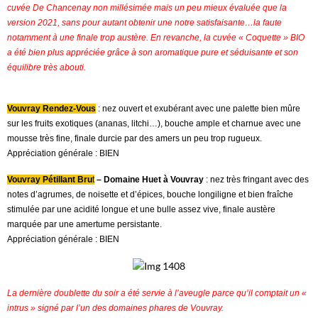
cuvée De Chancenay non millésimée mais un peu mieux évaluée que la
version 2021, sans pour autant obtenir une notre satisfaisante…la faute
notamment à une finale trop austère. En revanche, la cuvée « Coquette » BIO
a été bien plus appréciée grâce à son aromatique pure et séduisante et son
équilibre très abouti.
Vouvray Rendez-Vous
: nez ouvert et exubérant avec une palette bien mûre
sur les fruits exotiques (ananas, litchi…), bouche ample et charnue avec une
mousse très fine, finale durcie par des amers un peu trop rugueux.
Appréciation générale : BIEN
Vouvray Pétillant Bru
t
– Domaine Huet à Vouvray
: nez très fringant avec des
notes d’agrumes, de noisette et d’épices, bouche longiligne et bien fraîche
stimulée par une acidité longue et une bulle assez vive, finale austère
marquée par une amertume persistante.
Appréciation générale : BIEN
La dernière doublette du soir a été servie à l’aveugle parce qu’il comptait un «
intrus » signé par l’un des domaines phares de Vouvray.