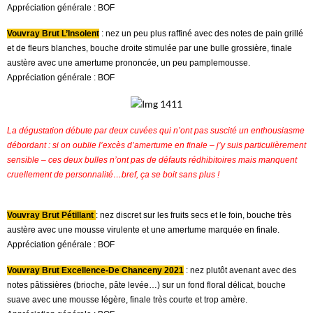
Appréciation générale : BOF
Vouvray Brut L’Insolent
: nez un peu plus raffiné avec des notes de pain grillé
et de fleurs blanches, bouche droite stimulée par une bulle grossière, finale
austère avec une amertume prononcée, un peu pamplemousse.
Appréciation générale : BOF
La dégustation débute par deux cuvées qui n’ont pas suscité un enthousiasme
débordant : si on oublie l’excès d’amertume en finale – j’y suis particulièrement
sensible – ces deux bulles n’ont pas de défauts rédhibitoires mais manquent
cruellement de personnalité…bref, ça se boit sans plus !
Vouvray Brut Pétillant
: nez discret sur les fruits secs et le foin, bouche très
austère avec une mousse virulente et une amertume marquée en finale.
Appréciation générale : BOF
Vouvray Brut Excellence-De Chanceny 2021
: nez plutôt avenant avec des
notes pâtissières (brioche, pâte levée…) sur un fond floral délicat, bouche
suave avec une mousse légère, finale très courte et trop amère.