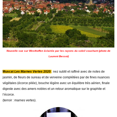
Nouvelle vue sur Westhoffen éclairée par les rayons du soleil couchant (photo de
Laurent Bessot)
Muscat
Les Marnes Vertes
2020
: nez subtil et raffiné avec de notes de
jasmin, de fleurs de sureau et de verveine complétées par de fines nuances
végétales (écorce pilée), bouche légère avec un équilibre très aérien, finale
digeste avec des amers nobles et un retour aromatique sur le graphite et
l’écorce.
(terroir : marnes vertes).