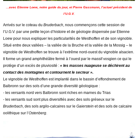
…avec Etienne Loew, notre guide du jour, et Pierre Gassmann, l’actuel président de
l’U.G.V.
Arrivés sur le coteau du
Bruderbach
, nous commençons cette session de
l’U.G.V. par une petite leçon d’histoire et de géologie dispensée par Etienne
Loew pour nous expliquer les particularités de Westhoffen et de son vignoble.
Situé entre deux vallées – la vallée de la Bruche et la vallée de la Mossig – le
vignoble de Westhoffen se trouve à l’extrême nord-ouest du vignoble alsacien.
Il forme un grand amphithéâtre fermé à l’ouest par le massif vosgien ce qui le
protège d’un excès de pluviosité :
« les masses nuageuse se déchirent au
contact des montagnes et contournent le secteur ».
Le vignoble de Westhoffen est implanté dans le bassin d’effondrement de
Balbronn sur des sols d’une grande diversité géologique :
- les versants nord vers Balbronn sont riches en marnes du Trias
- les versants sud sont plus diversifiés avec des sols gréseux sur le
Bruderbach
, des sols argilo-calcaires sur le
Gaierstein
et des sols de calcaire
oolithique sur l’
Ostenberg
.