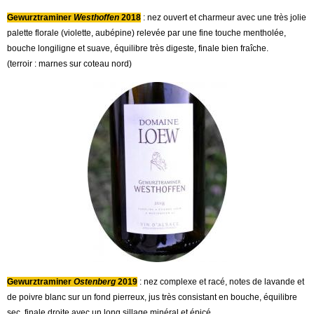
Gewurztraminer
Westhoffen
2018
: nez ouvert et charmeur avec une très jolie
palette florale (violette, aubépine) relevée par une fine touche mentholée,
bouche longiligne et suave, équilibre très digeste, finale bien fraîche.
(terroir : marnes sur coteau nord)
Gewurztraminer
Ostenberg
2019
: nez complexe et racé, notes de lavande et
de poivre blanc sur un fond pierreux, jus très consistant en bouche, équilibre
sec, finale droite avec un long sillage minéral et épicé.