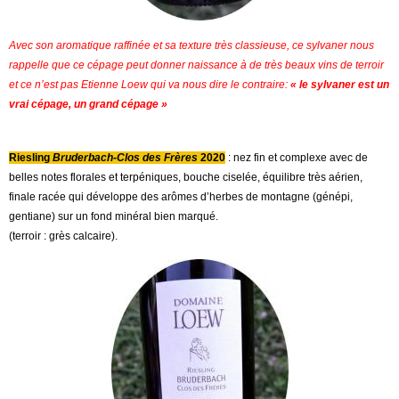
Avec son aromatique raffinée et sa texture très classieuse, ce sylvaner nous
rappelle que ce cépage peut donner naissance à de très beaux vins de terroir
et ce n’est pas Etienne Loew qui va nous dire le contraire:
« le sylvaner est un
vrai cépage, un grand cépage »
Riesling
Bruderbach-Clos des Frères
2020
: nez fin et complexe avec de
belles notes florales et terpéniques, bouche ciselée, équilibre très aérien,
finale racée qui développe des arômes d’herbes de montagne (génépi,
gentiane) sur un fond minéral bien marqué.
(terroir : grès calcaire).