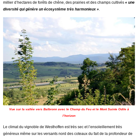
millier d’hectares de forêts de chêne, des prairies et des champs cultivés
« une
diversité qui génère un écosystème très harmonieux »
.
Vue sur la vallée vers Balbronn avec le Champ du Feu et le Mont Sainte Odile à
l’horizon
Le climat du vignoble de Westhoffen est très sec et l’ensoleillement très
généreux même sur les versants nord des coteaux du fait de la profondeur de