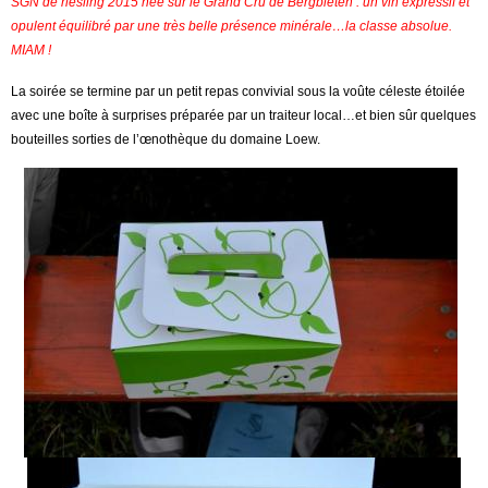
SGN de riesling 2015 née sur le Grand Cru de Bergbieten : un vin expressif et
opulent équilibré par une très belle présence minérale…la classe absolue.
MIAM !
La soirée se termine par un petit repas convivial sous la voûte céleste étoilée
avec une boîte à surprises préparée par un traiteur local…et bien sûr quelques
bouteilles sorties de l’œnothèque du domaine Loew.