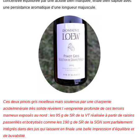
concentrée équilibrée par une acidité bien marquée, finale bien sapide avec
une persistance aromatique d’une longueur majuscule.
Ces deux pinots gris moelleux mais soutenus par une charpente
acide/minérale très solide révèlent l »empreinte profonde de ces terroirs
marneux exposés au nord : les 95 g de SR de la VT réalisée à partir de raisins
passerillés et botrytisés comme les 190 g de SR de la SGN sont parfaitement
intégrés dans des jus qui laissent en finale une belle impression d’équilibre et
de buvabilité.