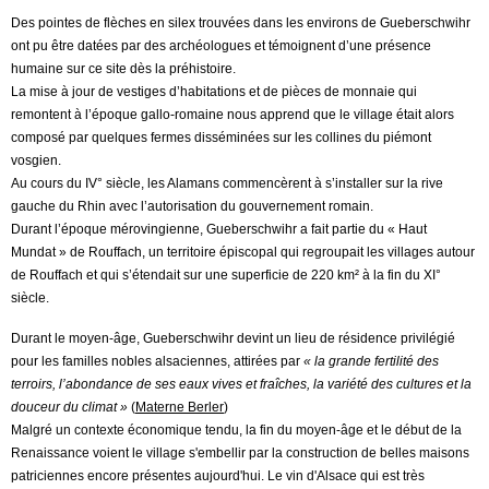
Des pointes de flèches en silex trouvées dans les environs de Gueberschwihr
ont pu être datées par des archéologues et témoignent d’une présence
humaine sur ce site dès la préhistoire.
La mise à jour de vestiges d’habitations et de pièces de monnaie qui
remontent à l’époque gallo-romaine nous apprend que le village était alors
composé par quelques fermes disséminées sur les collines du piémont
vosgien.
Au cours du IV° siècle, les Alamans commencèrent à s’installer sur la rive
gauche du Rhin avec l’autorisation du gouvernement romain.
Durant l’époque mérovingienne, Gueberschwihr a fait partie du « Haut
Mundat » de Rouffach, un territoire épiscopal qui regroupait les villages autour
de Rouffach et qui s’étendait sur une superficie de 220 km² à la fin du XI°
siècle.
Durant le moyen-âge, Gueberschwihr devint un lieu de résidence privilégié
pour les familles nobles alsaciennes, attirées par
« la grande fertilité des
terroirs, l’abondance de ses eaux vives et fraîches, la variété des cultures et la
douceur du climat »
(
Materne Berler
)
Malgré un contexte économique tendu, la fin du moyen-âge et le début de la
Renaissance voient le village s'embellir par la construction de belles maisons
patriciennes encore présentes aujourd'hui. Le vin d'Alsace qui est très