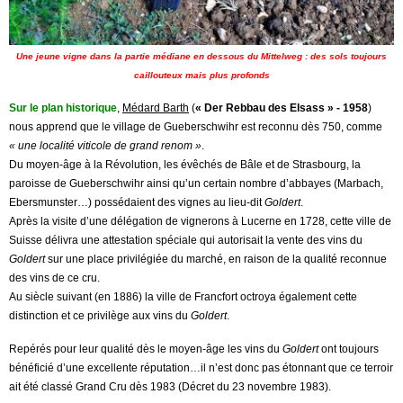
Une jeune vigne dans la partie médiane en dessous du Mittelweg : des sols toujours
caillouteux mais plus profonds
Sur le plan historique
,
Médard Barth
(
« Der Rebbau des Elsass » - 1958
)
nous apprend que le village de Gueberschwihr est reconnu dès 750, comme
« une localité viticole de grand renom »
.
Du moyen-âge à la Révolution, les évêchés de Bâle et de Strasbourg, la
paroisse de Gueberschwihr ainsi qu’un certain nombre d’abbayes (Marbach,
Ebersmunster…) possédaient des vignes au lieu-dit
Goldert
.
Après la visite d’une délégation de vignerons à Lucerne en 1728, cette ville de
Suisse délivra une attestation spéciale qui autorisait la vente des vins du
Goldert
sur une place privilégiée du marché, en raison de la qualité reconnue
des vins de ce cru.
Au siècle suivant (en 1886) la ville de Francfort octroya également cette
distinction et ce privilège aux vins du
Goldert
.
Repérés pour leur qualité dès le moyen-âge les vins du
Goldert
ont toujours
bénéficié d’une excellente réputation…il n’est donc pas étonnant que ce terroir
ait été classé Grand Cru dès 1983 (Décret du 23 novembre 1983).