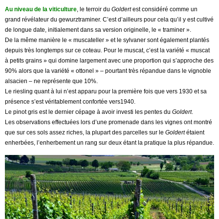
Au niveau de la viticulture
, le terroir du
Goldert
est considéré comme un
grand révélateur du gewurztraminer. C’est d’ailleurs pour cela qu’il y est cultivé
de longue date, initialement dans sa version originelle, le « traminer ».
De la même manière le « muscateller » et le sylvaner sont également plantés
depuis très longtemps sur ce coteau. Pour le muscat, c’est la variété « muscat
à petits grains » qui domine largement avec une proportion qui s’approche des
90% alors que la variété « ottonel » – pourtant très répandue dans le vignoble
alsacien – ne représente que 10%.
Le riesling quant à lui n’est apparu pour la première fois que vers 1930 et sa
présence s’est véritablement confortée vers1940.
Le pinot gris est le dernier cépage à avoir investi les pentes du
Goldert
.
Les observations effectuées lors d’une promenade dans les vignes ont montré
que sur ces sols assez riches, la plupart des parcelles sur le
Goldert
étaient
enherbées, l’enherbement un rang sur deux étant la pratique la plus répandue.