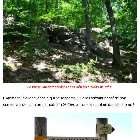
Le vieux Gueberschwihr et ses célèbres blocs de grès.
Comme tout village viticole qui se respecte, Gueberschwihr possède son
sentier viticole « La promenade du
Goldert
»…on est en plein dans le thème !