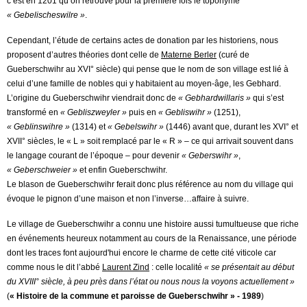
c’est en 1201 qu’on retrouve pour la première fois le toponyme
« Gebelischeswilre »
.
Cependant, l’étude de certains actes de donation par les historiens, nous
proposent d’autres théories dont celle de
Materne Berler
(curé de
Gueberschwihr au XVI° siècle) qui pense que le nom de son village est lié à
celui d’une famille de nobles qui y habitaient au moyen-âge, les Gebhard.
L’origine du Gueberschwihr viendrait donc de
« Gebhardwillaris »
qui s’est
transformé en
« Gebliszweyler »
puis en
« Gebliswihr »
(1251),
« Geblinswihre »
(1314) et
« Gebelswihr »
(1446) avant que, durant les XVI° et
XVII° siècles, le « L » soit remplacé par le « R » – ce qui arrivait souvent dans
le langage courant de l’époque – pour devenir
« Geberswihr »
,
« Geberschweier »
et enfin Gueberschwihr.
Le blason de Gueberschwihr ferait donc plus référence au nom du village qui
évoque le pignon d’une maison et non l’inverse…affaire à suivre.
Le village de Gueberschwihr a connu une histoire aussi tumultueuse que riche
en événements heureux notamment au cours de la Renaissance, une période
dont les traces font aujourd'hui encore le charme de cette cité viticole car
comme nous le dit l’abbé
Laurent Zind
: celle localité
« se présentait au début
du XVIII° siècle, à peu près dans l’état ou nous nous la voyons actuellement »
(
« Histoire de la commune et paroisse de Gueberschwihr » - 1989
)