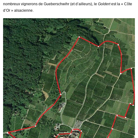
nombreux vignerons de Gueberschwihr (et d’ailleurs), le
Goldert
est la « Côte
d’Or » alsacienne.