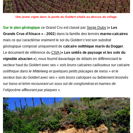
Une jeune vigne dans la partie du Goldert située au dessus du village.
Sur le plan géologique
ce Grand Cru est classé par
Serge Dubs
(
« Les
Grands Crus d’Alsace » - 2002
) dans la famille des terroirs
marno-calcaires
mais ce qui caractérise vraiment le sol du
Goldert
c’est son substrat
géologique composé uniquement de
calcaire oolithique marin du Dogger
.
Le document de référence du
CIVA
(
« Les unités de paysage et les sols du
vignoble alsacien »
), nous fournit davantage de détails en différenciant le
secteur haut du
Goldert
avec ses
« sols bruns calcaires caillouteux sur calcaire
oolithique dans le Mittelweg et quelques petits placages de loess » et le
secteur bas du Goldert avec ses « sols bruns calciques ou faiblement lessivés
sur loess et lehm recouvrant un sous sol de conglomérat et marnes de
l’oligocène affleurant par plaques ».