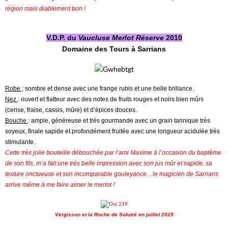
région mais diablement bon !
V.D.P. du
Vaucluse Merlot Réserve
2010
Domaine des Tours à Sarrians
Robe
: sombre et dense avec une frange rubis et une belle brillance.
Nez
: ouvert et flatteur avec des notes de fruits rouges et noirs bien mûrs
(cerise, fraise, cassis, mûre) et d’épices douces.
Bouche
: ample, généreuse et très gourmande avec un grain tannique très
soyeux, finale sapide et profondément fruitée avec une longueur acidulée très
stimulante.
Cette très jolie bouteille débouchée par l’ami Maxime à l’occasion du baptême
de son fils, m’a fait une très belle impression avec son jus mûr et sapide, sa
texture onctueuse et son incomparable gouleyance…le magicien de Sarrians
arrive même à me faire aimer le merlot !
Vergisson et la Roche de Solutré en juillet 2025