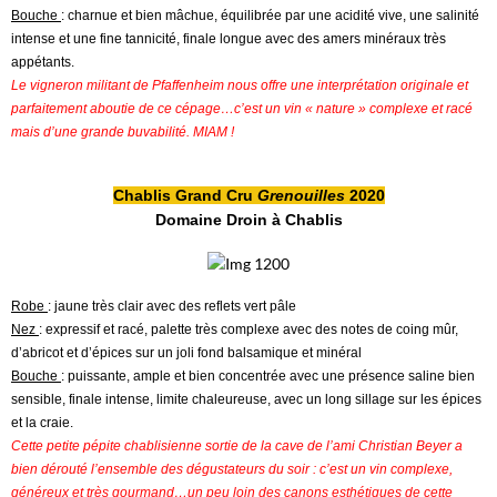
Bouche
: charnue et bien mâchue, équilibrée par une acidité vive, une salinité
intense et une fine tannicité, finale longue avec des amers minéraux très
appétants.
Le vigneron militant de Pfaffenheim nous offre une interprétation originale et
parfaitement aboutie de ce cépage…c’est un vin « nature » complexe et racé
mais d’une grande buvabilité. MIAM !
Chablis Grand Cru
Grenouilles
2020
Domaine Droin à Chablis
Robe
: jaune très clair avec des reflets vert pâle
Nez
: expressif et racé, palette très complexe avec des notes de coing mûr,
d’abricot et d’épices sur un joli fond balsamique et minéral
Bouche
: puissante, ample et bien concentrée avec une présence saline bien
sensible, finale intense, limite chaleureuse, avec un long sillage sur les épices
et la craie.
Cette petite pépite chablisienne sortie de la cave de l’ami Christian Beyer a
bien dérouté l’ensemble des dégustateurs du soir : c’est un vin complexe,
généreux et très gourmand…un peu loin des canons esthétiques de cette