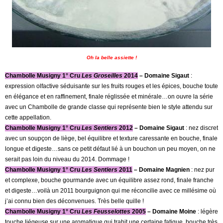
Oh la belle assiette !
Chambolle Musigny 1° Cru
Les Groseilles
2014
– Domaine Sigaut
:
expression olfactive séduisante sur les fruits rouges et les épices, bouche toute
en élégance et en raffinement, finale réglissée et minérale…on ouvre la série
avec un Chambolle de grande classe qui représente bien le style attendu sur
cette appellation.
Chambolle Musigny 1° Cru
Les Sentiers
2012
– Domaine Sigaut
: nez discret
avec un soupçon de liège, bel équilibre et texture caressante en bouche, finale
longue et digeste…sans ce petit défaut lié à un bouchon un peu moyen, on ne
serait pas loin du niveau du 2014. Dommage !
Chambolle Musigny 1° Cru
Les Sentiers
2011
– Domaine Magnien
: nez pur
et complexe, bouche gourmande avec un équilibre assez rond, finale franche
et digeste…voilà un 2011 bourguignon qui me réconcilie avec ce millésime où
j’ai connu bien des déconvenues. Très belle quille !
Chambolle Musigny 1° Cru
Les Feusselottes
2005
– Domaine Moine
: légère
touche liégeuse sur une aromatique qui trahit une certaine fatigue, bouche très