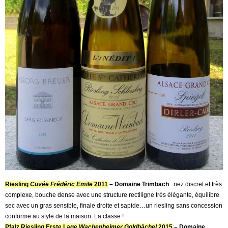
Riesling
Cuvée Frédéric Emile
2011
– Domaine Trimbach
: nez discret et très
complexe, bouche dense avec une structure rectiligne très élégante, équilibre
sec avec un gras sensible, finale droite et sapide…un riesling sans concession
conforme au style de la maison. La classe !
Pfalz Riesling Erste Lage
Wachenheimer Goldbächel
2015
– Domaine