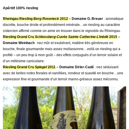
Apéritif 100% riesling
Rheingau Riesling
Berg Roseneck
2012
– Domaine G. Breuer
: aromatique
discrète, bouche droite et profondément minérale…un riesling au caractère
cistercien affirmé comme on aime en trouver dans le vignoble du Rheingau.
Riesling Grand Cru
Schlossberg-Cuvée Sainte Catherine-L’inédit
2015
–
Domaine Weinbach
: nez mûr et exubérant, matière très généreuse en
bouche, finale gourmande mais assez mollassonne…voilà un riesling qui a
profité – un peu trop à mon goût – des effets conjugués d’un terroir solaire et
d’un millésime caniculaire.
Riesling Grand Cru
Spiegel
2011
– Domaine Dirler-Cadé
: nez séduisant
avec de belles notes florales et vanillées, rondeur et suavité en bouche…une
expression fine et gourmande d’un terroir marno-gréseux assez méconnu.