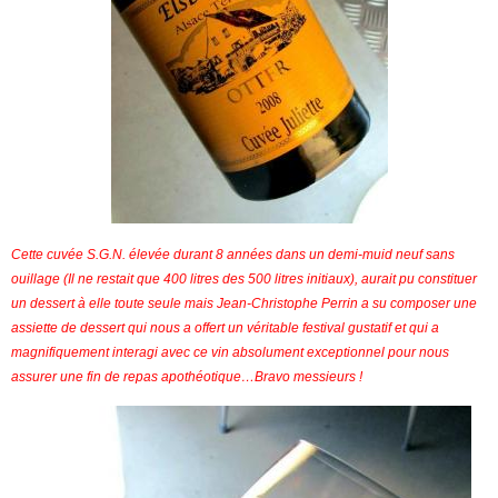
Cette cuvée S.G.N. élevée durant 8 années dans un demi-muid neuf sans
ouillage (Il ne restait que 400 litres des 500 litres initiaux), aurait pu constituer
un dessert à elle toute seule mais Jean-Christophe Perrin a su composer une
assiette de dessert qui nous a offert un véritable festival gustatif et qui a
magnifiquement interagi avec ce vin absolument exceptionnel pour nous
assurer une fin de repas apothéotique…Bravo messieurs !