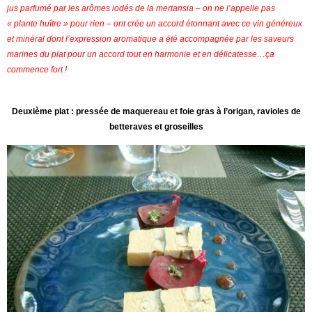
jus parfumé par les arômes iodés de la mertansia – on ne l’appelle pas
« plante huître » pour rien – ont crée un accord étonnant avec ce vin généreux
et minéral dont l’expression aromatique a été accompagnée par les saveurs
marines du plat pour un accord tout en harmonie et en délicatesse…ça
commence fort !
Deuxième plat : pressée de maquereau et foie gras à l’origan, ravioles de
betteraves et groseilles