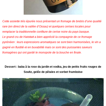
Cette assiette très épurée nous présentait un fromage de brebis d’une qualité
rare (en direct de la vallée d’Ossau) et quelques cerises locales pour
remplacer la traditionnelle confiture de cerise noire du pays basque.
Le grand cru de Hatsttatt a bien apprécié la compagnie de ce fromage
pyrénéen : leurs expressions aromatiques se sont bien harmonisées, le vin a
gagné en fluidité et en buvabilité mais ce sont des puissantes saveurs
fromagères qui ont gardé le monopole de la bouche en finale.
Dessert : baba à la rose du jardin et vodka, jeu de petits fruits rouges de
Soultz, gelée de pétales et sorbet framboise