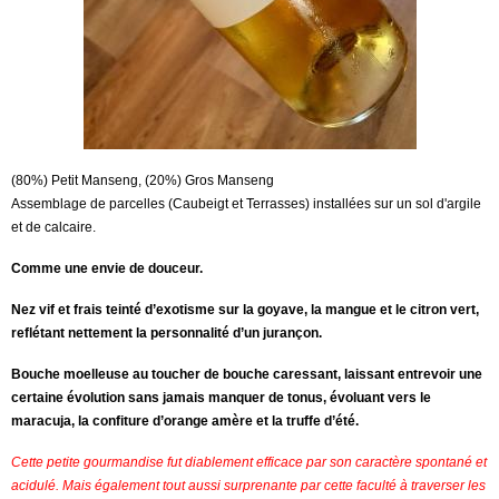
(80%) Petit Manseng, (20%) Gros Manseng
Assemblage de parcelles (Caubeigt et Terrasses) installées sur un sol d'argile
et de calcaire.
Comme une envie de douceur.
Nez vif et frais teinté d’exotisme sur la goyave, la mangue et le citron vert,
reflétant nettement la personnalité d’un jurançon.
Bouche moelleuse au toucher de bouche caressant, laissant entrevoir une
certaine évolution sans jamais manquer de tonus, évoluant vers le
maracuja, la confiture d’orange amère et la truffe d’été.
Cette petite gourmandise fut diablement efficace par son caractère spontané et
acidulé. Mais également tout aussi surprenante par cette faculté à traverser les