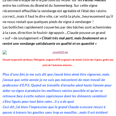
entre les collines du
Brand
et du
Sommerberg
. Sur cette vigne
récemment effeuillée la vendange est agréable et l’état des raisins
correct...mais il faut le dire vite, car voilà la pluie…heureusement qu’il
ne nous restait que quelques pieds de vigne à vendanger !
Les bottiches rapidement couvertes par des bâches sont acheminées
à la cave, direction le fouloir égrappoir…Claude pousse un grand
« ouf » de soulagement
« C’était très mal parti, mais finalement on a
rentré une vendange satisfaisante en qualité et en quantité »
Devant la parcelle du Noyer, Philippine, stagiaire BTS originaire de Sainte Cécile des Vignes, goûte aux
joies de l’automne alsacien…
Plus d’une fois je me suis dit que j’aurai bien aimé être vigneron, mais
j’avoue que cette année je ne suis pas mécontent de mon travail de
professeur d’E.P.S. Quand on travaille d’arrache-pied toute l’année pour
aider sa vigne à produire les meilleurs raisins possible et qu’on se
retrouve face à cette nature capricieuse dont les éléments semblent
s’être ligués pour tout faire rater…il y a de quoi
Ceci dit, j’ai bien l’impression que le grand Claude a encore réussi à
passer à travers les gouttes sans trop se mouiller…mais il est évident