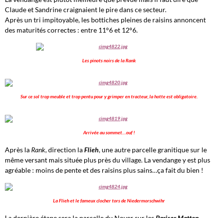
Claude et Sandrine craignaient le pire dans ce secteur.
Après un tri impitoyable, les bottiches pleines de raisins annoncent
des maturités correctes : entre 11°6 et 12°6.
Les pinots noirs de la Rank
Sur ce sol trop meuble et trop pentu pour y grimper en tracteur, la hotte est obligatoire.
Arrivée au sommet…ouf !
Après la
Rank
, direction la
Flieh
, une autre parcelle granitique sur le
même versant mais située plus près du village. La vendange y est plus
agréable : moins de pente et des raisins plus sains…ça fait du bien !
La Flieh et le fameux clocher tors de Niedermorschwihr
La dernière étape sera la parcelle du Noyer sur les
Pariser Matten