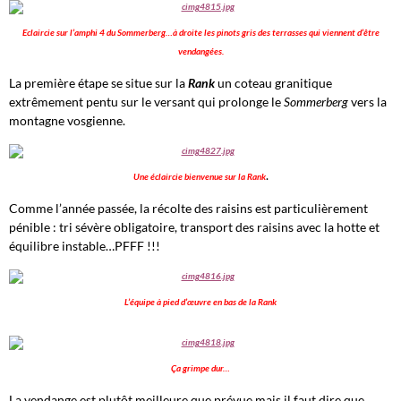
Eclaircie sur l’amphi 4 du Sommerberg…à droite les pinots gris des terrasses qui viennent d’être
vendangées.
La première étape se situe sur la
Rank
un coteau granitique
extrêmement pentu sur le versant qui prolonge le
Sommerberg
vers la
montagne vosgienne.
.
Une éclaircie bienvenue sur la Rank
Comme l’année passée, la récolte des raisins est particulièrement
pénible : tri sévère obligatoire, transport des raisins avec la hotte et
équilibre instable…PFFF !!!
L’équipe à pied d’œuvre en bas de la Rank
Ça grimpe dur…
La vendange est plutôt meilleure que prévue mais il faut dire que