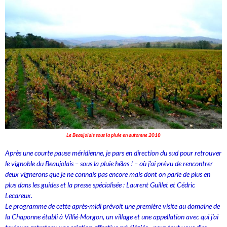
Le Beaujolais sous la pluie en automne 2018
Après une courte pause méridienne, je pars en direction du sud pour retrouver
le vignoble du Beaujolais – sous la pluie hélas ! – où j’ai prévu de rencontrer
deux vignerons que je ne connais pas encore mais dont on parle de plus en
plus dans les guides et la presse spécialisée : Laurent Guillet et Cédric
Lecareux.
Le programme de cette après-midi prévoit une première visite au domaine de
la Chaponne établi à Villié-Morgon, un village et une appellation avec qui j’ai