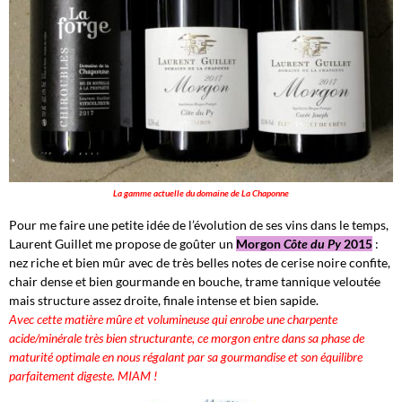
La gamme actuelle du domaine de La Chaponne
Pour me faire une petite idée de l’évolution de ses vins dans le temps,
Laurent Guillet me propose de goûter un
Morgon
Côte du Py
2015
:
nez riche et bien mûr avec de très belles notes de cerise noire confite,
chair dense et bien gourmande en bouche, trame tannique veloutée
mais structure assez droite, finale intense et bien sapide.
Avec cette matière mûre et volumineuse qui enrobe une charpente
acide/minérale très bien structurante, ce morgon entre dans sa phase de
maturité optimale en nous régalant par sa gourmandise et son équilibre
parfaitement digeste. MIAM !