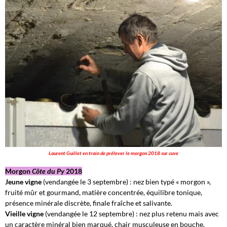
Laurent Guillet en train de prélever le morgon 2018 sur cuve
Morgon
Côte du Py
2018
Jeune vigne
(vendangée le 3 septembre) : nez bien typé « morgon »,
fruité mûr et gourmand, matière concentrée, équilibre tonique,
présence minérale discrète, finale fraîche et salivante.
Vieille vigne
(vendangée le 12 septembre) : nez plus retenu mais avec
un caractère minéral bien marqué, chair musculeuse en bouche,