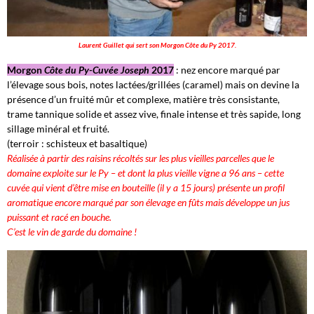
Laurent Guillet qui sert son Morgon Côte du Py 2017.
Morgon
Côte du Py-Cuvée Joseph
2017
: nez encore marqué par
l’élevage sous bois, notes lactées/grillées (caramel) mais on devine la
présence d’un fruité mûr et complexe, matière très consistante,
trame tannique solide et assez vive, finale intense et très sapide, long
sillage minéral et fruité.
(terroir : schisteux et basaltique)
Réalisée à partir des raisins récoltés sur les plus vieilles parcelles que le
domaine exploite sur le Py – et dont la plus vieille vigne a 96 ans – cette
cuvée qui vient d’être mise en bouteille (il y a 15 jours) présente un profil
aromatique encore marqué par son élevage en fûts mais développe un jus
puissant et racé en bouche.
C’est le vin de garde du domaine !