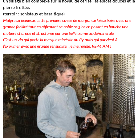
un sillage bien complexe sur le noyau de cerise, les épices douces et la
pierre frottée.
(terroir : schisteux et basaltique)
Malgré sa jeunesse, cette première cuvée de morgon se laisse boire avec une
grande facilité tout en affirmant sa noble origine en posant en bouche une
matière charnue et structurée par une belle trame acide/minérale.
C’est un vin qui porte la marque minérale du Py mais qui parvient à
l’exprimer avec une grande sensualité…je me régale, RE-MIAM !