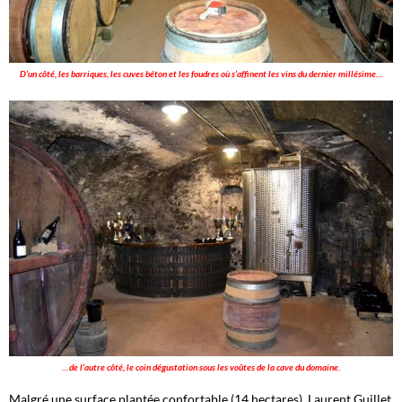
D’un côté, les barriques, les cuves béton et les foudres où s’affinent les vins du dernier millésime…
…de l’autre côté, le coin dégustation sous les voûtes de la cave du domaine.
Malgré une surface plantée confortable (14 hectares), Laurent Guillet