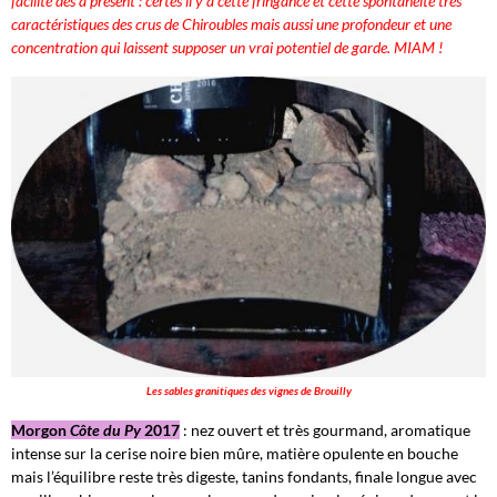
facilité dès à présent : certes il y a cette fringance et cette spontanéité très
caractéristiques des crus de Chiroubles mais aussi une profondeur et une
concentration qui laissent supposer un vrai potentiel de garde. MIAM !
Les sables granitiques des vignes de Brouilly
Morgon
Côte du Py
2017
: nez ouvert et très gourmand, aromatique
intense sur la cerise noire bien mûre, matière opulente en bouche
mais l’équilibre reste très digeste, tanins fondants, finale longue avec