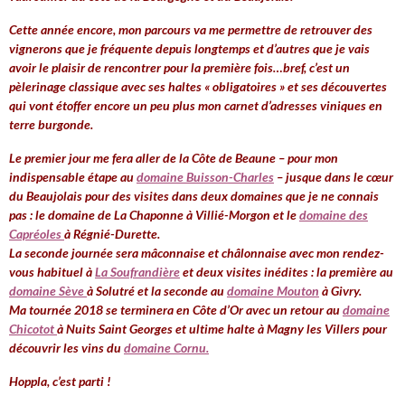
Cette année encore, mon parcours va me permettre de retrouver des
vignerons que je fréquente depuis longtemps et d’autres que je vais
avoir le plaisir de rencontrer pour la première fois…bref, c’est un
pèlerinage classique avec ses haltes « obligatoires » et ses découvertes
qui vont étoffer encore un peu plus mon carnet d’adresses viniques en
terre burgonde.
Le premier jour me fera aller de la Côte de Beaune – pour mon
indispensable étape au
domaine Buisson-Charles
– jusque dans le cœur
du Beaujolais pour des visites dans deux domaines que je ne connais
pas : le domaine de La Chaponne à Villié-Morgon et le
domaine des
Capréoles
à Régnié-Durette.
La seconde journée sera mâconnaise et châlonnaise avec mon rendez-
vous habituel à
La Soufrandière
et deux visites inédites : la première au
domaine Sève
à Solutré et la seconde au
domaine Mouton
à Givry.
Ma tournée 2018 se terminera en Côte d’Or avec un retour au
domaine
Chicotot
à Nuits Saint Georges et ultime halte à Magny les Villers pour
découvrir les vins du
domaine Cornu.
Hoppla, c’est parti !