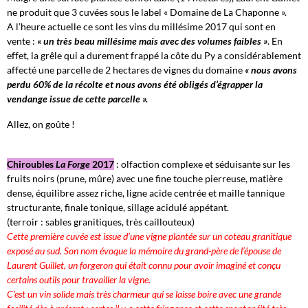
ne produit que 3 cuvées sous le label « Domaine de La Chaponne ».
A l’heure actuelle ce sont les vins du millésime 2017 qui sont en
vente :
« un très beau millésime mais avec des volumes faibles »
. En
effet, la grêle qui a durement frappé la côte du Py a considérablement
affecté une parcelle de 2 hectares de vignes du domaine
« nous avons
perdu 60% de la récolte et nous avons été obligés d’égrapper la
vendange issue de cette parcelle ».
Allez, on goûte !
Chiroubles
La Forge
2017
: olfaction complexe et séduisante sur les
fruits noirs (prune, mûre) avec une fine touche pierreuse, matière
dense, équilibre assez riche, ligne acide centrée et maille tannique
structurante, finale tonique, sillage acidulé appétant.
(terroir : sables granitiques, très caillouteux)
Cette première cuvée est issue d’une vigne plantée sur un coteau granitique
exposé au sud. Son nom évoque la mémoire du grand-père de l’épouse de
Laurent Guillet, un forgeron qui était connu pour avoir imaginé et conçu
certains outils pour travailler la vigne.
C’est un vin solide mais très charmeur qui se laisse boire avec une grande