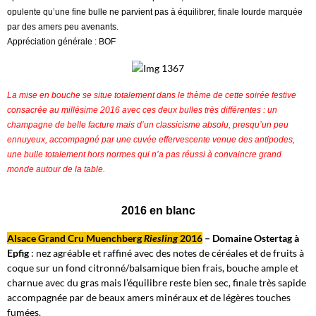
opulente qu’une fine bulle ne parvient pas à équilibrer, finale lourde marquée
par des amers peu avenants.
Appréciation générale : BOF
La mise en bouche se situe totalement dans le thème de cette soirée festive
consacrée au millésime 2016 avec ces deux bulles très différentes : un
champagne de belle facture mais d’un classicisme absolu, presqu’un peu
ennuyeux, accompagné par une cuvée effervescente venue des antipodes,
une bulle totalement hors normes qui n’a pas réussi à convaincre grand
monde autour de la table.
2016 en blanc
Alsace Grand Cru Muenchberg
Riesling
2016
– Domaine Ostertag à
Epfig
: nez agréable et raffiné avec des notes de céréales et de fruits à
coque sur un fond citronné/balsamique bien frais, bouche ample et
charnue avec du gras mais l’équilibre reste bien sec, finale très sapide
accompagnée par de beaux amers minéraux et de légères touches
fumées.