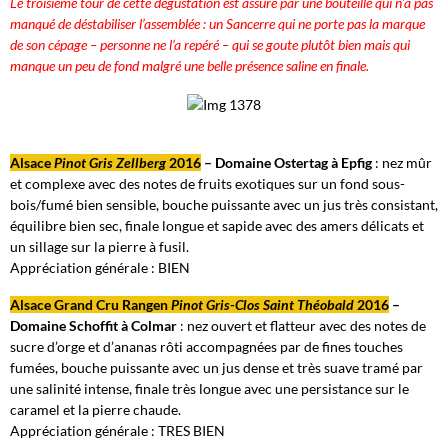
Le troisième tour de cette dégustation est assuré par une bouteille qui n’a pas
manqué de déstabiliser l’assemblée : un Sancerre qui ne porte pas la marque
de son cépage – personne ne l’a repéré – qui se goute plutôt bien mais qui
manque un peu de fond malgré une belle présence saline en finale.
Alsace
Pinot Gris Zellberg
2016
– Domaine Ostertag à Epfig
: nez mûr
et complexe avec des notes de fruits exotiques sur un fond sous-
bois/fumé bien sensible, bouche puissante avec un jus très consistant,
équilibre bien sec, finale longue et sapide avec des amers délicats et
un sillage sur la pierre à fusil.
Appréciation générale : BIEN
Alsace Grand Cru Rangen
Pinot Gris-Clos Saint Théobald
2016
–
Domaine Schoffit à Colmar
: nez ouvert et flatteur avec des notes de
sucre d’orge et d’ananas rôti accompagnées par de fines touches
fumées, bouche puissante avec un jus dense et très suave tramé par
une salinité intense, finale très longue avec une persistance sur le
caramel et la pierre chaude.
Appréciation générale : TRES BIEN