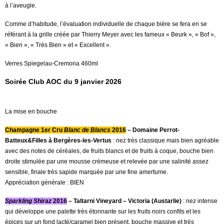
à l’aveugle.
Comme d’habitude, l’évaluation individuelle de chaque bière se fera en se
référant à la grille créée par Thierry Meyer avec les fameux « Beurk », « Bof »,
« Bien », « Très Bien » et « Excellent ».
Verres Spiegelau-Cremona 460ml
Soirée Club AOC du 9 janvier 2026
La mise en bouche
Champagne 1er Cru
Blanc de Blancs
2016
– Domaine Perrot-
Batteux&Filles à Bergères-les-Vertus
: nez très classique mais bien agréable
avec des notes de céréales, de fruits blancs et de fruits à coque, bouche bien
droite stimulée par une mousse crémeuse et relevée par une salinité assez
sensible, finale très sapide marquée par une fine amertume.
Appréciation générale : BIEN
Sparkling Shiraz
2016
– Taltarni Vineyard – Victoria (Austarlie)
: nez intense
qui développe une palette très étonnante sur les fruits noirs confits et les
épices sur un fond lacté/caramel bien présent, bouche massive et très