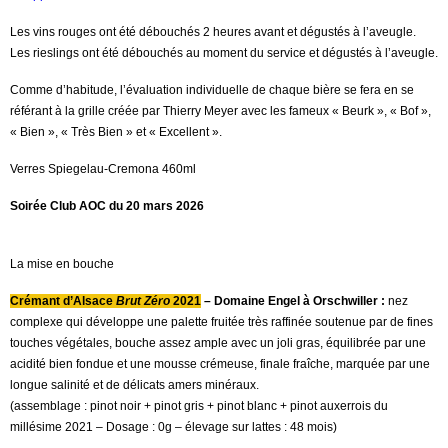
Les vins rouges ont été débouchés 2 heures avant et dégustés à l’aveugle.
Les rieslings ont été débouchés au moment du service et dégustés à l’aveugle.
Comme d’habitude, l’évaluation individuelle de chaque bière se fera en se
référant à la grille créée par Thierry Meyer avec les fameux « Beurk », « Bof »,
« Bien », « Très Bien » et « Excellent ».
Verres Spiegelau-Cremona 460ml
Soirée Club AOC du 20 mars 2026
La mise en bouche
Crémant d’Alsace
Brut Zéro
2021
– Domaine Engel à Orschwiller :
nez
complexe qui développe une palette fruitée très raffinée soutenue par de fines
touches végétales, bouche assez ample avec un joli gras, équilibrée par une
acidité bien fondue et une mousse crémeuse, finale fraîche, marquée par une
longue salinité et de délicats amers minéraux.
(assemblage : pinot noir + pinot gris + pinot blanc + pinot auxerrois du
millésime 2021 – Dosage : 0g – élevage sur lattes : 48 mois)