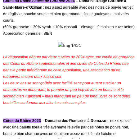
Côtes du Rhône
Feuille de Garance
2024
– Domaine Rouge Garance à
Saint-Hilaire-d’Ozilhan
: nez assez agréable avec des notes de poivre vert et
de réglisse, bouche souple et bien gourmande, finale gouleyante mais très
courte.
(60% grenache + 30% syrah + 10% cinsault – élevage : 9 mois en cuve béton)
Appréciation générale : BIEN
La dégustation débute par deux cuvées de 2024 avec une cuvée de grenache
des Côtes du Rhône septentrionales et une cuvée de Côtes du Rhône née
dans la partie méridionale de cette appellation, une association qu’on
retrouvera encore deux fois ce soir.
Les deux vins se sont goûtés avec facilité sans pour autant susciter un
enthousiasme débordant, le premier un peu trop sévère en bouche et le
second bien « glissant » mais manquant un peu de fond...bref, ce sont deux
bouteilles conformes aux attentes mais sans plus.
Côtes du Rhône 2023
– Domaine des Romarins à Domazan
: nez exprssif
avec une palette florale très avenante relevée par des notes de poivre noir,
bouche bien charnue avec un équilibre assez rond, finale fraiche et