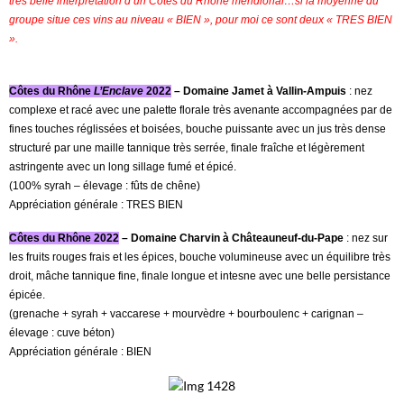
très belle interprétation d’un Côtes du Rhône méridional…si la moyenne du
groupe situe ces vins au niveau « BIEN », pour moi ce sont deux « TRES BIEN
».
Côtes du Rhône
L’Enclave
2022
– Domaine Jamet à Vallin-Ampuis
: nez
complexe et racé avec une palette florale très avenante accompagnées par de
fines touches réglissées et boisées, bouche puissante avec un jus très dense
structuré par une maille tannique très serrée, finale fraîche et légèrement
astringente avec un long sillage fumé et épicé.
(100% syrah – élevage : fûts de chêne)
Appréciation générale : TRES BIEN
Côtes du Rhône 2022
– Domaine Charvin à Châteauneuf-du-Pape
: nez sur
les fruits rouges frais et les épices, bouche volumineuse avec un équilibre très
droit, mâche tannique fine, finale longue et intesne avec une belle persistance
épicée.
(grenache + syrah + vaccarese + mourvèdre + bourboulenc + carignan –
élevage : cuve béton)
Appréciation générale : BIEN