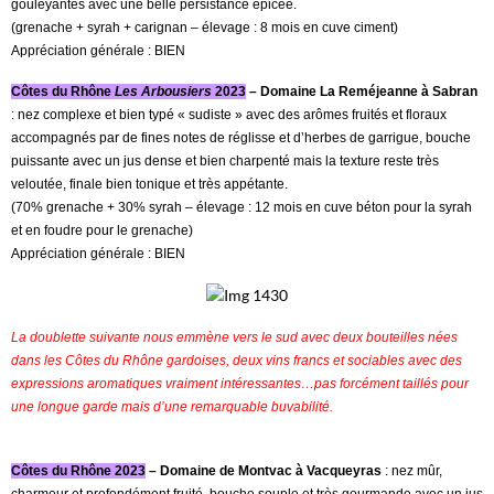
gouleyantes avec une belle persistance épicée.
(grenache + syrah + carignan – élevage : 8 mois en cuve ciment)
Appréciation générale : BIEN
Côtes du Rhône
Les Arbousiers
2023
– Domaine La Reméjeanne à Sabran
: nez complexe et bien typé « sudiste » avec des arômes fruités et floraux
accompagnés par de fines notes de réglisse et d’herbes de garrigue, bouche
puissante avec un jus dense et bien charpenté mais la texture reste très
veloutée, finale bien tonique et très appétante.
(70% grenache + 30% syrah – élevage : 12 mois en cuve béton pour la syrah
et en foudre pour le grenache)
Appréciation générale : BIEN
La doublette suivante nous emmène vers le sud avec deux bouteilles nées
dans les Côtes du Rhône gardoises, deux vins francs et sociables avec des
expressions aromatiques vraiment intéressantes…pas forcément taillés pour
une longue garde mais d’une remarquable buvabilité.
Côtes du Rhône 2023
– Domaine de Montvac à Vacqueyras
: nez mûr,
charmeur et profondément fruité, bouche souple et très gourmande avec un jus