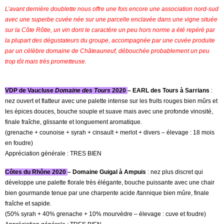
L’avant dernière doublette nous offre une fois encore une association nord-sud
avec une superbe cuvée née sur une parcelle enclavée dans une vigne située
sur la Côte Rôtie, un vin dont le caractère un peu hors norme a été repéré par
la plupart des dégustateurs du groupe, accompagnée par une cuvée produite
par un célèbre domaine de Châteauneuf, débouchée probablement un peu
trop tôt mais très prometteuse.
VDP de Vaucluse
Domaine des Tours
2020
– EARL des Tours à Sarrians
:
nez ouvert et flatteur avec une palette intense sur les fruits rouges bien mûrs et
les épices douces, bouche souple et suave mais avec une profonde vinosité,
finale fraîche, glissante et longuement aromatique.
(grenache + counoise + syrah + cinsault + merlot + divers – élevage : 18 mois
en foudre)
Appréciation générale : TRES BIEN
Côtes du Rhône 2020
– Domaine Guigal à Ampuis
: nez plus discret qui
développe une palette florale très élégante, bouche puissante avec une chair
bien gourmande tenue par une charpente acide /tannique bien mûre, finale
fraîche et sapide.
(50% syrah + 40% grenache + 10% mourvèdre – élevage : cuve et foudre)