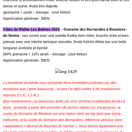
dense et suave, finale très digeste.
(grenache + syrah – élevage : cuve béton)
Appréciation générale : BIEN
Côtes du Rhône
Les Balmes
2023
– Domaine des Bernardins à Beaumes-
de-Venise
: nez ouvert avec une palette fruitée bien mûre, bouche riche et bien
juteuse avec une mâche tannique veloutée, finale fraîche étirée par une belle
longueur acidulée et épicée.
(90% grenache + 10% syrah – élevage : cuve béton)
Appréciation générale : BIEN
La troisième doublette nous présente deux bouteilles produites par des
domaines que j’aime beaucoup…et que j’ai déjà visités à de nombreuses
reprises (CLIC, CLAC).
Bien évidemment, j’ai beaucoup aimé ces vins sincères et tellement faciles à
boire : produite à partir des parcelles de jeunes vignes sur Vacqueyras, la
cuvée du domaine de Montvac est une valeur sûre, au top quel que soit le
millésime, et la cuvée du domaine des Bernardins, référence absolue dans
l’appellation « Muscat de Baumes de Venise », nous donne également une