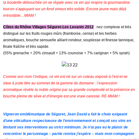
la bouteille débouchée on se régale avec ce vin qui respire la gourmandise
tout en s’appuyant sur un fond vineux très solide. Encore jeune mais déjà
irrésistible…MIAM !
Côtes du Rhône Villages Séguret-
Les Levants
2012
: nez complexe et très
distingué sur les fruits rouges mûrs (framboise, cerise) et les herbes
aromatiques, bouche sensuelle alliant rondeur, souplesse et finesse tannique,
finale fraîche et très sapide.
(55% grenache + 20% cinsault + 13% counoise + 7% carignan + 5% syrah)
Comme son nom l’indique, ce vin est né sur un coteau exposé à l’est et se
situe à juste titre au sommet de la gamme du domaine : l’expression
aromatique révèle la noble origine par sa grande complexité et la présence en
bouche pleine de sève et d’énergie est une vraie caresse. RE-MIAM !
Vigneron emblématique de Séguret, Jean David a fait le choix exigeant
d’une viticulture respectueuse de l’environnement et conçoit ses vins en
limitant ses interventions au strict minimum. Je n’ai pas eu le plaisir de
rencontrer le personnage – partie remise j’espère – mais mon compagnon