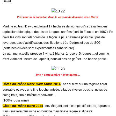
David.
Prêt pour la dégustation dans le caveau du domaine Jean David
.
Martine et Jean David exploitent 17 hectares de vignes qu’ils travaillent en
agriculture biologique depuis de longues années (certifié Ecocert en 1987). En
cave les vins sont élaborés de la façon la plus naturelle possible : pas de
levurage, pas d’acidification, des filtrations très légères et peu de SO2
(certaines cuvées sont expérimentées sans soufre).
La gamme actuelle propose 7 vins, 2 blancs, 1 rosé et 5 rouges,…et comme
c’est vraiment l’heure de l’apéritif, nous allons en goûter une bonne partie.
Une « cartouchière » bien garnie…
Côtes du Rhône blanc
Roussanne
2014
: nez discret sur un registre floral
agréable et avec une fine touche anisée, attaque vive en bouche, notes de
coing frais, finale fraîche et salivante.
(100% roussanne)
Côtes du Rhône blanc 2014
: nez élégant, belle complexité (fleurs, agrumes
frais), matière plus riche en bouche mais finale légère et digeste.