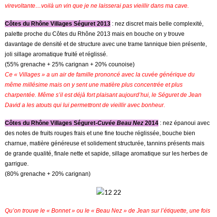
virevoltante…voilà un vin que je ne laisserai pas vieillir dans ma cave.
Côtes du Rhône Villages Séguret 2013
: nez discret mais belle complexité,
palette proche du Côtes du Rhône 2013 mais en bouche on y trouve
davantage de densité et de structure avec une trame tannique bien présente,
joli sillage aromatique fruité et réglissé.
(55% grenache + 25% carignan + 20% counoise)
Ce « Villages » a un air de famille prononcé avec la cuvée générique du
même millésime mais on y sent une matière plus concentrée et plus
charpentée. Même s’il est déjà fort plaisant aujourd’hui, le Séguret de Jean
David a les atouts qui lui permettront de vieillir avec bonheur.
Côtes du Rhône Villages Séguret-
Cuvée Beau Nez
2014
: nez épanoui avec
des notes de fruits rouges frais et une fine touche réglissée, bouche bien
charnue, matière généreuse et solidement structurée, tannins présents mais
de grande qualité, finale nette et sapide, sillage aromatique sur les herbes de
garrigue.
(80% grenache + 20% carignan)
Qu’on trouve le « Bonnet » ou le « Beau Nez » de Jean sur l’étiquette, une fois