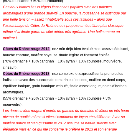
(50% roussanne + 50% bourboulenc)
Ces deux blancs fins et légers flattent nos papilles avec des palettes
aromatiques d’une grande suavité. En bouche, la roussanne se distingue par
une belle tension – assez inhabituelle sous ces latitudes – alors que
l’assemblage du Côtes du Rhône nous propose un équilibre plus classique
même si la finale garde un côté aérien très agréable. Une belle entrée en
matière !
Côtes du Rhône rouge 2012
: nez mûr déjà bien évolué mais assez séduisant,
bouche charnue, matière soyeuse, finale légère et finement épicée.
(70% grenache + 10% carignan + 10% syrah + 10% counoise, mourvèdre,
cinsault).
Côtes du Rhône rouge 2013
: nez complexe et expressif sur la prune et les
fruits noirs avec des nuances de romarin et d’encens, matière en demi-corps,
équilibre tonique, grain tannique velouté, finale assez longue, notes d’herbes
aromatiques.
(55% grenache + 20% carignan + 10% syrah + 10% counoise + 5%
mourvèdre).
Les deux cuvées rouges d’entrée de gamme du domaine révèlent un très beau
niveau de qualité même si elles s’expriment de façon très différente. Avec sa
matière douce et bien glissante le 2012 assume sa nature sudiste avec
élégance mais en ce qui me concerne je préfère le 2013 et son énergie