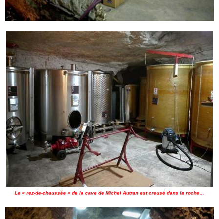
Le « rez-de-chaussée » de la cave de Michel Autran est creusé dans la roche…