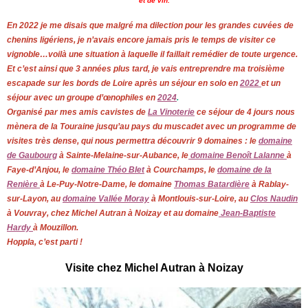
et de vin.
En 2022 je me disais que malgré ma dilection pour les grandes cuvées de
chenins ligériens, je n’avais encore jamais pris le temps de visiter ce
vignoble…voilà une situation à laquelle il faillait remédier de toute urgence.
Et c’est ainsi que 3 années plus tard, je vais entreprendre ma troisième
escapade sur les bords de Loire après un séjour en solo en
2022
et un
séjour avec un groupe d’œnophiles en
2024
.
Organisé par mes amis cavistes de
La Vinoterie
ce séjour de 4 jours nous
mènera de la Touraine jusqu’au pays du muscadet avec un programme de
visites très dense, qui nous permettra découvrir 9 domaines : le
domaine
de Gaubourg
à Sainte-Melaine-sur-Aubance, le
domaine Benoît Lalanne
à
Faye-d’Anjou, le
domaine Théo Blet
à Courchamps, le
domaine de la
Renière
à Le-Puy-Notre-Dame, le domaine
Thomas Batardière
à Rablay-
sur-Layon, au
domaine Vallée Moray
à Montlouis-sur-Loire, au
Clos Naudin
à Vouvray, chez Michel Autran à Noizay et au domaine
Jean-Baptiste
Hardy
à Mouzillon.
Hoppla, c’est parti !
Visite chez Michel Autran à Noizay