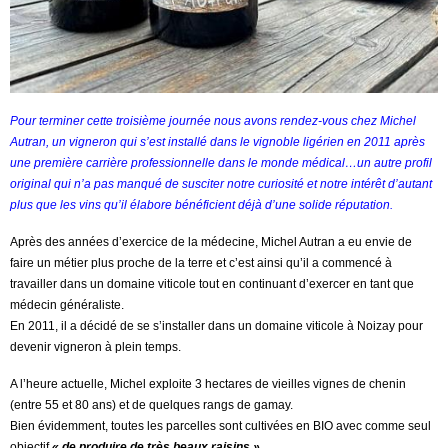
Pour terminer cette troisième journée nous avons rendez-vous chez Michel
Autran, un vigneron qui s’est installé dans le vignoble ligérien en 2011 après
une première carrière professionnelle dans le monde médical…un autre profil
original qui n’a pas manqué de susciter notre curiosité et notre intérêt d’autant
plus que les vins qu’il élabore bénéficient déjà d’une solide réputation.
Après des années d’exercice de la médecine, Michel Autran a eu envie de
faire un métier plus proche de la terre et c’est ainsi qu’il a commencé à
travailler dans un domaine viticole tout en continuant d’exercer en tant que
médecin généraliste.
En 2011, il a décidé de se s’installer dans un domaine viticole à Noizay pour
devenir vigneron à plein temps.
A l’heure actuelle, Michel exploite 3 hectares de vieilles vignes de chenin
(entre 55 et 80 ans) et de quelques rangs de gamay.
Bien évidemment, toutes les parcelles sont cultivées en BIO avec comme seul
objectif
« de produire de très beaux raisins »
.