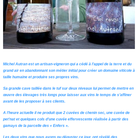
Michel Autran est un artisan-vigneron qui a cédé à l’appel de la terre et du
grand air en abandonnant son métier initial pour créer un domaine viticole à
taille humaine et produire ses propres vins.
Sa grande cave taillée dans le tuf sur deux niveaux lui permet de mettre en
œuvre des élevages très longs pour laisser aux vins le temps de s’affiner
avant de les proposer à ses clients.
A l’heure actuelle il ne produit que 2 cuvées de chenin sec, une cuvée de
pet’nat et quelques cols d’une cuvée effervescente réalisée à partir des
gamays de la parcelle des « Enfers ».
Les deux vins que nous avons pu déguster ce jour, ont révélé des