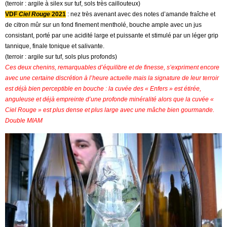
(terroir : argile à silex sur tuf, sols très caillouteux)
VDF
Ciel Rouge
2021
: nez très avenant avec des notes d’amande fraîche et
de citron mûr sur un fond finement mentholé, bouche ample avec un jus
consistant, porté par une acidité large et puissante et stimulé par un léger grip
tannique, finale tonique et salivante.
(terroir : argile sur tuf, sols plus profonds)
Ces deux chenins, remarquables d’équilibre et de finesse, s’expriment encore
avec une certaine discrétion à l’heure actuelle mais la signature de leur terroir
est déjà bien perceptible en bouche : la cuvée des « Enfers » est étirée,
anguleuse et déjà empreinte d’une profonde minéralité alors que la cuvée «
Ciel Rouge » est plus dense et plus large avec une mâche bien gourmande.
Double MIAM