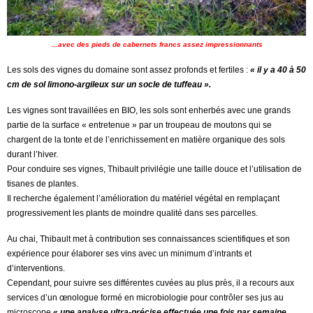
…avec des pieds de cabernets francs assez impressionnants
Les sols des vignes du domaine sont assez profonds et fertiles :
« il y a 40 à 50
cm de sol limono-argileux sur un socle de tuffeau ».
Les vignes sont travaillées en BIO, les sols sont enherbés avec une grands
partie de la surface « entretenue » par un troupeau de moutons qui se
chargent de la tonte et de l’enrichissement en matière organique des sols
durant l’hiver.
Pour conduire ses vignes, Thibault privilégie une taille douce et l’utilisation de
tisanes de plantes.
Il recherche également l’amélioration du matériel végétal en remplaçant
progressivement les plants de moindre qualité dans ses parcelles.
Au chai, Thibault met à contribution ses connaissances scientifiques et son
expérience pour élaborer ses vins avec un minimum d’intrants et
d’interventions.
Cependant, pour suivre ses différentes cuvées au plus près, il a recours aux
services d’un œnologue formé en microbiologie pour contrôler ses jus au
microscope
« une analyse ultra-précise effectuée une fois par semaine