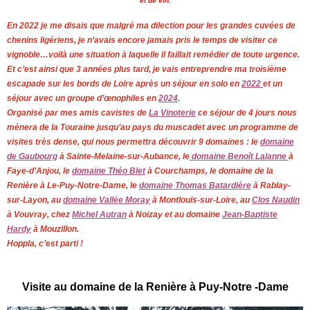
et de vin.
En 2022 je me disais que malgré ma dilection pour les grandes cuvées de
chenins ligériens, je n’avais encore jamais pris le temps de visiter ce
vignoble…voilà une situation à laquelle il faillait remédier de toute urgence.
Et c’est ainsi que 3 années plus tard, je vais entreprendre ma troisième
escapade sur les bords de Loire après un séjour en solo en
2022
et un
séjour avec un groupe d’œnophiles en
2024
.
Organisé par mes amis cavistes de
La Vinoterie
ce séjour de 4 jours nous
mènera de la Touraine jusqu’au pays du muscadet avec un programme de
visites très dense, qui nous permettra découvrir 9 domaines : le
domaine
de Gaubourg
à Sainte-Melaine-sur-Aubance, le
domaine Benoît Lalanne
à
Faye-d’Anjou, le
domaine Théo Blet
à Courchamps, le domaine de la
Renière à Le-Puy-Notre-Dame, le
domaine Thomas Batardière
à Rablay-
sur-Layon, au
domaine Vallée Moray
à Montlouis-sur-Loire, au
Clos Naudin
à Vouvray, chez
Michel Autran
à Noizay et au domaine
Jean-Baptiste
Hardy
à Mouzillon.
Hoppla, c’est parti !
Visite au domaine de la Renière à Puy-Notre -Dame