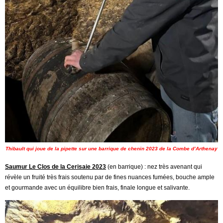
Thibault qui joue de la pipette sur une barrique de chenin 2023 de la Combe d’Arthenay
Saumur Le Clos de la Cerisaie 2023
(en barrique) : nez très avenant qui
révèle un fruité très frais soutenu par de fines nuances fumées, bouche ample
et gourmande avec un équilibre bien frais, finale longue et salivante.