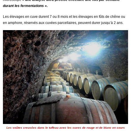
durant les fermentations ».
Les élevages en cuve durent 7 ou 8 mois et les élevages en fûts de chêne ou
en amphore, réservés aux cuvées parcellaires, peuvent durer jusqu’à 2 ans.
Les voûtes creusées dans le tuffeau avec les cuves de rouge et de blanc en cours