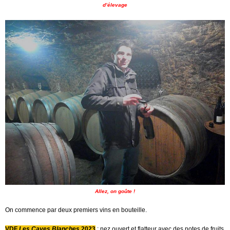
d’élevage
Allez, on goûte !
On commence par deux premiers vins en bouteille.
VDF
Les Caves Blanches
2023
: nez ouvert et flatteur avec des notes de fruits