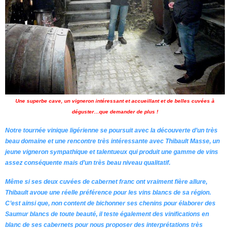
Une superbe cave, un vigneron intéressant et accueillant et de belles cuvées à
déguster…que demander de plus !
Notre tournée vinique ligérienne se poursuit avec la découverte d’un très
beau domaine et une rencontre très intéressante avec Thibault Masse, un
jeune vigneron sympathique et talentueux qui produit une gamme de vins
assez conséquente mais d’un très beau niveau qualitatif.
Même si ses deux cuvées de cabernet franc ont vraiment fière allure,
Thibault avoue une réelle préférence pour les vins blancs de sa région.
C’est ainsi que, non content de bichonner ses chenins pour élaborer des
Saumur blancs de toute beauté, il teste également des vinifications en
blanc de ses cabernets pour nous proposer des interprétations très