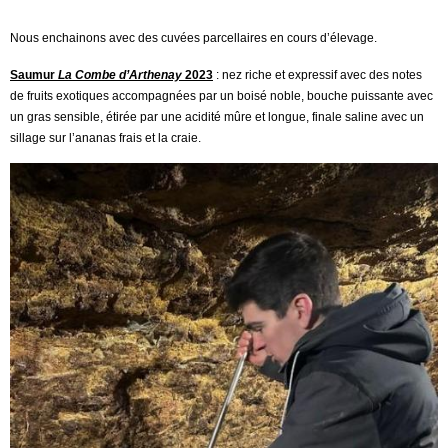
Nous enchainons avec des cuvées parcellaires en cours d’élevage.
Saumur
La Combe d’Arthenay
2023
: nez riche et expressif avec des notes
de fruits exotiques accompagnées par un boisé noble, bouche puissante avec
un gras sensible, étirée par une acidité mûre et longue, finale saline avec un
sillage sur l’ananas frais et la craie.